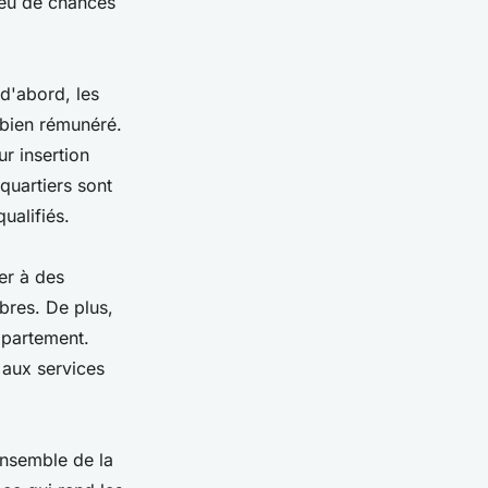
 peu de chances
 d'abord, les
 bien rémunéré.
ur insertion
quartiers sont
ualifiés.
er à des
bres. De plus,
ppartement.
 aux services
ensemble de la