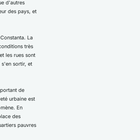
ue d'autres
ieur des pays, et
 Constanta. La
conditions très
et les rues sont
'en sortir, et
mportant de
eté urbaine est
nomène. En
 place des
artiers pauvres