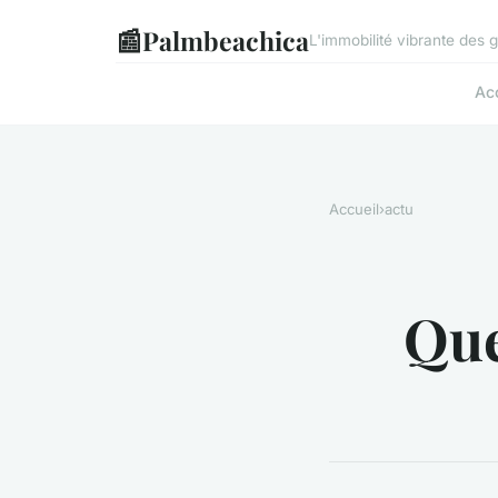
📰
Palmbeachica
L'immobilité vibrante des 
Ac
Accueil
›
actu
Que