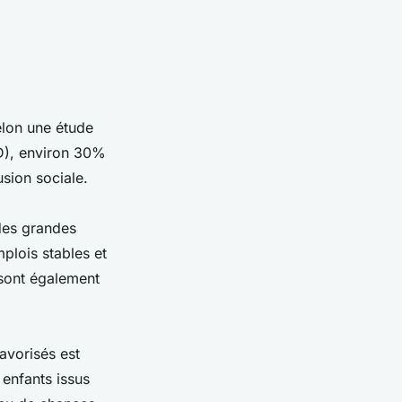
lon une étude
D), environ 30%
sion sociale.
 des grandes
plois stables et
 sont également
avorisés est
 enfants issus