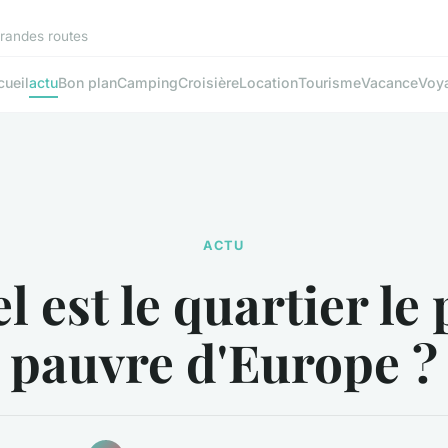
grandes routes
cueil
actu
Bon plan
Camping
Croisière
Location
Tourisme
Vacance
Voy
ACTU
l est le quartier le 
pauvre d'Europe ?