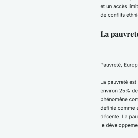
et un accès limi
de conflits ethni
La pauvret
Pauvreté, Europe
La pauvreté est
environ 25% de 
phénomène compl
définie comme é
décente. La pauv
le développemen