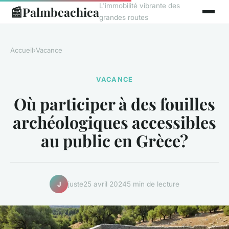
L'immobilité vibrante des
📰
Palmbeachica
grandes routes
Accueil
›
Vacance
VACANCE
Où participer à des fouilles
archéologiques accessibles
au public en Grèce?
juste
25 avril 2024
5 min de lecture
J